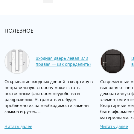
ПОЛЕЗНОЕ
Входная дверь левая или
В
правая — как определить?
в
Открывание входных дверей в квартиру в
Современные м
неправильную сторону может стать
выполняют не т
постоянным фактором неудобства и
декоративную ф
раздражения. Устранить его будет
элементом инт
проблемно из-за необходимости замены
Квартирные мет
замков и ручек. …
быть оформлен
материалами, к
Читать далее
Читать далее