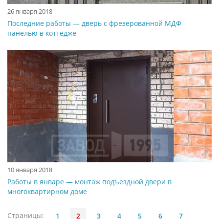
26 января 2018
Последние работы — дверь с фрезерованной МДФ
панелью в коттедже
10 января 2018
Работы в январе — монтаж подъездной двери в
многоквартирном доме
Страницы:
1
2
3
4
5
6
7