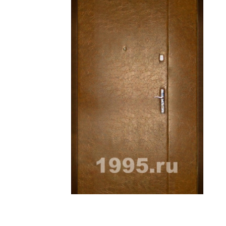
ри с винилискожей
Коричневые двери