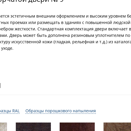
чается эстетичным внешним оформлением и высоким уровнем б
итных проемах или размещать в зданиях с повышенной людско
ребром жесткости. Стандартная комплектация двери включает в
ами. Дверь может быть дополнена резиновым уплотнителем по
уру искусственной кожи (гладкая, рельефная и т.д.) из катало
 уходе.
И
разцы RAL
Образцы порошкового напыления