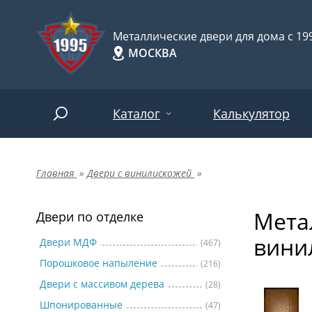
Металлические двери для дома с 199
МОСКВА
Каталог
Калькулятор
Главная
»
Двери с винилискожей
»
Двери по отделке
Две
Арт-
НАЙТИ
Мета
Пор
Двери по отделке
Двери по назначению
вини
Две
Двери МДФ
(467)
Порошковое напыление
(216)
Шпо
Двери по особенностям
Двери с массивом дерева
(28)
Две
Шпонированные
(47)