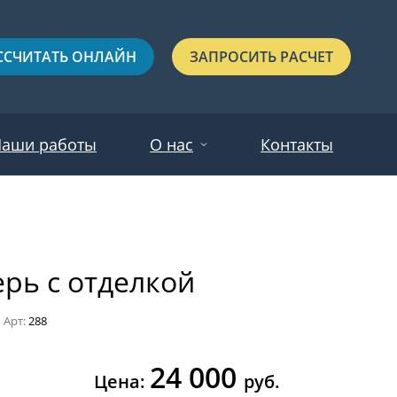
ССЧИТАТЬ ОНЛАЙН
ЗАПРОСИТЬ РАСЧЕТ
аши работы
О нас
Контакты
Новости
Красные
Отзывы
рь с отделкой
Черные
9
Зеленые
Арт:
288
Синие
24 000
С выдавленным рисунком
Цена:
руб.