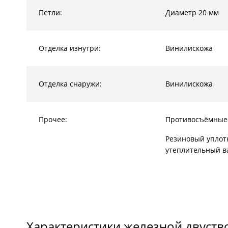
Петли:
Диаметр 20 мм
Отделка изнутри:
Винилискожа
Отделка снаружи:
Винилискожа
Прочее:
Противосъёмные
Резиновый уплот
утеплительный в
Характеристики железной двуств