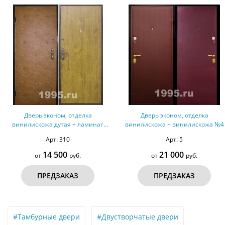
Дверь эконом, отделка
Дверь эконом, отделка
винилискожа дутая + ламинат
винилискожа + винилискожа №4
№34
Арт: 310
Арт: 5
14 500
21 000
от
руб.
от
руб.
ПРЕДЗАКАЗ
ПРЕДЗАКАЗ
#Тамбурные двери
#Двустворчатые двери