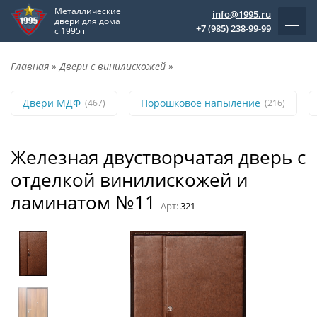
Металлические
info@1995.ru
двери для дома
+7 (985) 238-99-99
с 1995 г
Главная
»
Двери с винилискожей
»
Двери МДФ
Порошковое напыление
(467)
(216)
Железная двустворчатая дверь с
отделкой винилискожей и
ламинатом №11
Арт:
321