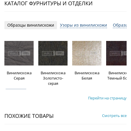
КАТАЛОГ ФУРНИТУРЫ И ОТДЕЛКИ
Образцы винилискожи
Узоры из винилискожи
Образцы
Винилискожа
Винилискожа
Винилискожа
Винилискож
Серая
Золотисто-
Белая
Темный бор
серая
Перейти на страницу
ПОХОЖИЕ ТОВАРЫ
Смотреть все