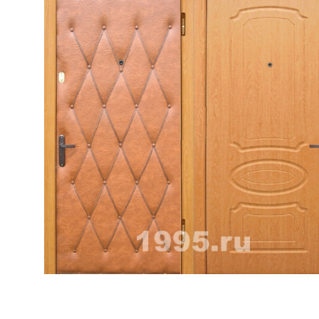
ри с винилискожей
Коричневые двери