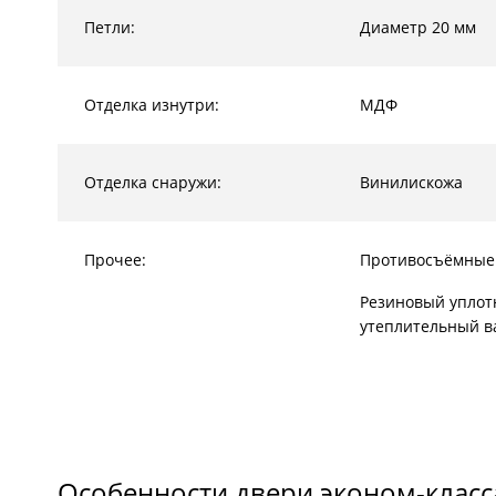
Петли:
Диаметр 20 мм
Отделка изнутри:
МДФ
Отделка снаружи:
Винилискожа
Прочее:
Противосъёмные
Резиновый уплот
утеплительный в
Особенности двери эконом-класс