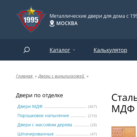
Металлические двери для дома с 199
МОСКВА
Каталог
Калькулятор
Главная
»
Двери с винилискожей
»
Двери по отделке
Две
Арт-
НАЙТИ
Стал
Пор
Двери по отделке
Двери по назначению
МДФ
Две
Двери МДФ
(467)
Порошковое напыление
(216)
Шпо
Двери по особенностям
Двери с массивом дерева
(28)
Две
Шпонированные
(47)