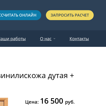
ССЧИТАТЬ ОНЛАЙН
ЗАПРОСИТЬ РАСЧЕТ
аши работы
О нас
Контакты
Новости
Красные
Отзывы
винилискожа дутая +
Черные
Зеленые
Синие
16 500
С выдавленным рисунком
Цена:
руб.