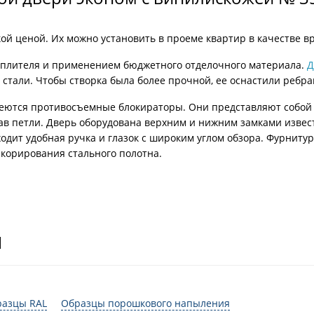
ой ценой. Их можно установить в проеме квартир в качестве в
теплителя и применением бюджетного отделочного материала.
Д
стали. Чтобы створка была более прочной, ее оснастили ребра
меются противосъемные блокираторы. Они представляют собой 
езав петли. Дверь оборудована верхним и нижним замками изве
одит удобная ручка и глазок с широким углом обзора. Фурниту
корирования стального полотна.
И
разцы RAL
Образцы порошкового напыления