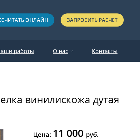
ССЧИТАТЬ ОНЛАЙН
ЗАПРОСИТЬ РАСЧЕТ
аши работы
О нас
Контакты
Новости
Красные
Отзывы
делка винилискожа дутая
Черные
Зеленые
Синие
11 000
С выдавленным рисунком
Цена:
руб.