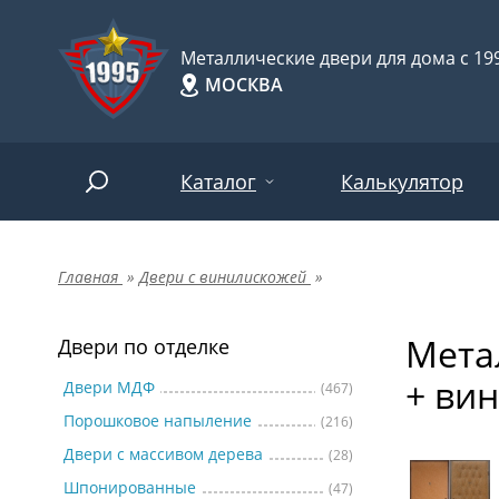
Металлические двери для дома с 199
МОСКВА
Каталог
Калькулятор
Главная
»
Двери с винилискожей
»
Двери по отделке
Две
Арт-
НАЙТИ
Мета
Пор
Двери по отделке
Двери по назначению
+ ви
Две
Двери МДФ
(467)
Порошковое напыление
(216)
Шпо
Двери по особенностям
Двери с массивом дерева
(28)
Две
Шпонированные
(47)