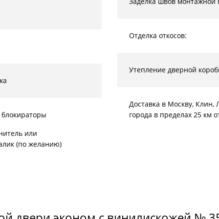
Заделка швов монтажной 
Отделка откосов:
Утепление дверной короб
жа
Доставка в Москву, Клин
 блокираторы
города в пределах 25 км 
нитель или
алик (по желанию)
ой двери эконом с винилискожей № 3