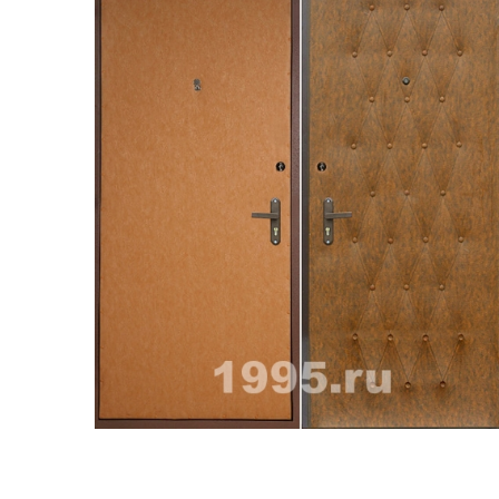
ри с винилискожей
Коричневые двери