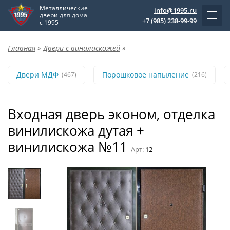
Металлические
info@1995.ru
двери для дома
+7 (985) 238-99-99
с 1995 г
Главная
»
Двери с винилискожей
»
Двери МДФ
Порошковое напыление
(467)
(216)
Входная дверь эконом, отделка
винилискожа дутая +
винилискожа №11
Арт:
12