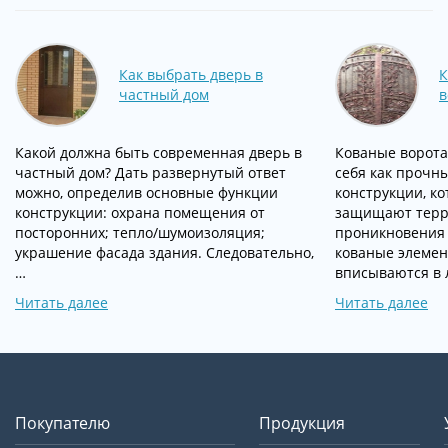
Как выбрать дверь в
К
частный дом
в
Какой должна быть современная дверь в
Кованые ворота
частный дом? Дать развернутый ответ
себя как прочн
можно, определив основные функции
конструкции, к
конструкции: охрана помещения от
защищают терр
посторонних; тепло/шумоизоляция;
проникновения
украшение фасада здания. Следовательно,
кованые элемен
…
вписываются в 
Читать далее
Читать далее
Покупателю
Продукция