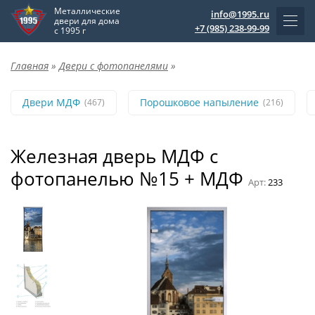
Металлические
info@1995.ru
двери для дома
+7 (985) 238-99-99
с 1995 г
Главная
»
Двери с фотопанелями
»
Двери МДФ
Порошковое напыление
(467)
(216)
Железная дверь МДФ с
фотопанелью №15 + МДФ
Арт:
233