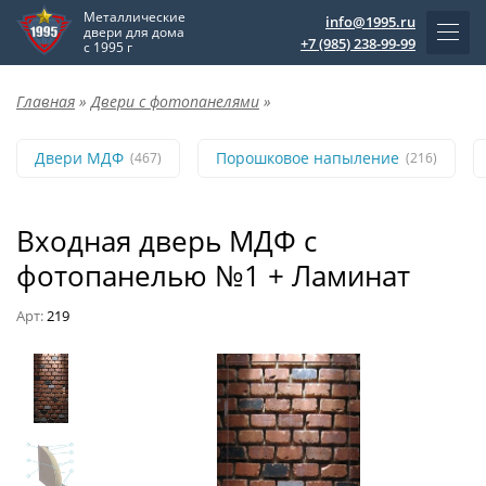
Металлические
info@1995.ru
двери для дома
+7 (985) 238-99-99
с 1995 г
Главная
»
Двери с фотопанелями
»
Двери МДФ
Порошковое напыление
(467)
(216)
Входная дверь МДФ с
фотопанелью №1 + Ламинат
Арт:
219