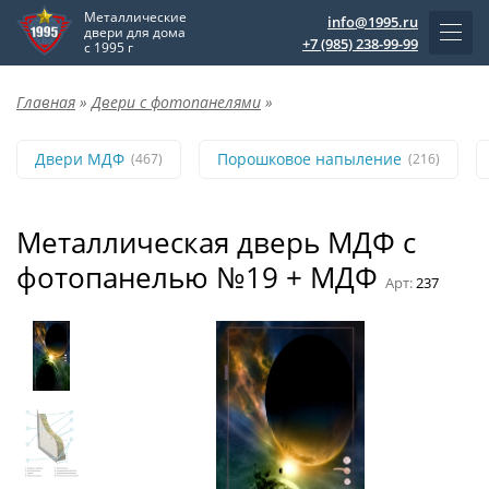
Металлические
info@1995.ru
двери для дома
+7 (985) 238-99-99
с 1995 г
Главная
»
Двери с фотопанелями
»
Двери МДФ
Порошковое напыление
(467)
(216)
Металлическая дверь МДФ с
фотопанелью №19 + МДФ
Арт:
237