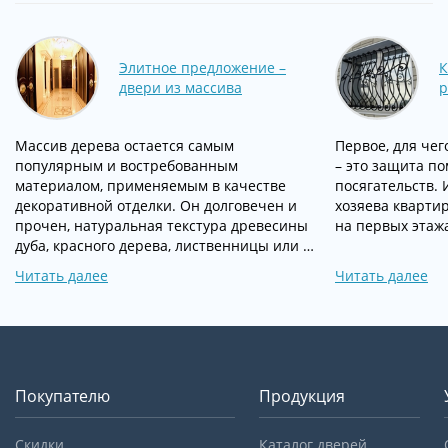
Элитное предложение –
К
двери из массива
р
Массив дерева остается самым
Первое, для че
популярным и востребованным
– это защита п
материалом, применяемым в качестве
посягательств. 
декоративной отделки. Он долговечен и
хозяева кварти
прочен, натуральная текстура древесины
на первых этаж
дуба, красного дерева, лиственницы или …
Читать далее
Читать далее
Покупателю
Продукция
Скидки
Каталог дверей