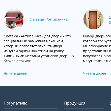
К
Система «Антипаника»
л
Система «Антипаника» для двери – это
Выбор дверного
специальный замковый механизм,
которой требует
который позволяет открыть дверь
Многообразие к
изнутри одним нажатием на ручку.
представленных
Типичными местами установки дверных
покупателя в з
блоков с такими …
могут отличатьс
Читать далее
Читать далее
Покупателю
Продукция