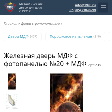
Металлические
info@1995.ru
двери для дома
+7 (985) 238-99-99
с 1995 г
Главная
»
Двери с фотопанелями
»
Двери МДФ
Порошковое напыление
(467)
(216)
Железная дверь МДФ с
фотопанелью №20 + МДФ
Арт:
238