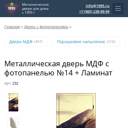
Металлические
info@1995.ru
двери для дома
+7 (985) 238-99-99
с 1995 г
Главная
»
Двери с фотопанелями
»
Двери МДФ
Порошковое напыление
(467)
(216)
Металлическая дверь МДФ с
фотопанелью №14 + Ламинат
Арт:
232