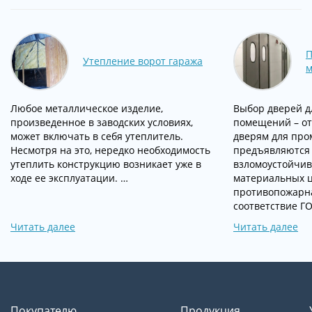
Утепление ворот гаража
м
Любое металлическое изделие,
Выбор дверей д
произведенное в заводских условиях,
помещений – от
может включать в себя утеплитель.
дверям для пр
Несмотря на это, нередко необходимость
предъявляются 
утеплить конструкцию возникает уже в
взломоустойчив
ходе ее эксплуатации. …
материальных ц
противопожарна
соответствие Г
Читать далее
Читать далее
Покупателю
Продукция