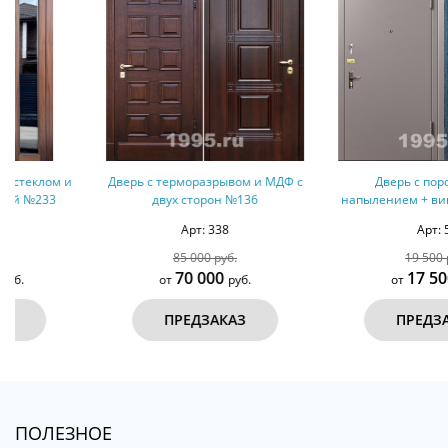
Дверь с терморазрывом и МДФ с
Дверь с порошковым
двух сторон №136
напылением + винилискожа №1
Арт: 338
Арт: 54
85 000 руб.
19 500 руб.
70 000
17 500
от
руб.
от
руб.
ПРЕДЗАКАЗ
ПРЕДЗАКАЗ
ПОЛЕЗНОЕ