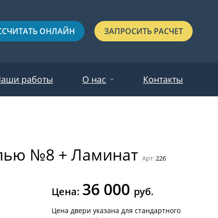
ССЧИТАТЬ ОНЛАЙН
ЗАПРОСИТЬ РАСЧЕТ
аши работы
О нас
Контакты
Новости
Красные
Отзывы
лью №8 + Ламинат
Черные
Арт:
226
Зеленые
36 000
Синие
Цена:
руб.
С выдавленным рисунком
Цена двери указана для стандартного