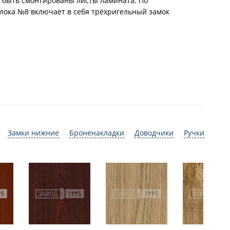
т быть смонтированы листы ламината. По
лока №8 включает в себя трёхригельный замок
Замки нижние
Броненакладки
Доводчики
Ручки