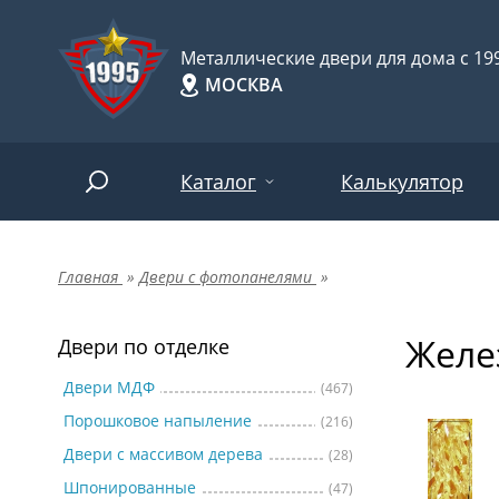
Металлические двери для дома с 199
МОСКВА
Каталог
Калькулятор
Главная
»
Двери с фотопанелями
»
Двери по отделке
Две
Арт-
НАЙТИ
Желе
Пор
Двери по отделке
Двери по назначению
Две
Двери МДФ
(467)
Порошковое напыление
(216)
Шпо
Двери по особенностям
Двери с массивом дерева
(28)
Две
Шпонированные
(47)