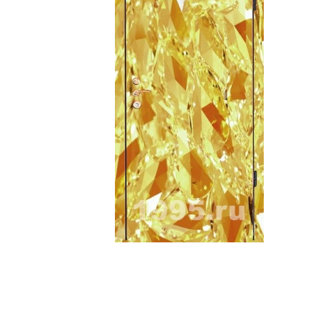
ри с винилискожей
Коричневые двери