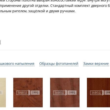
ней стороны полотна выбран износостойкий МДФ. Внутри могу
применение другой отделки. Стандартный комплект дверного б
льным ригелем, защёлкой и двумя ручками.
И
шкового напыления
Образцы фотопанелей
Замки верхние