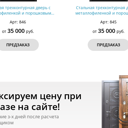
ая трехконтурная дверь с
Стальная трехконтурная 
офиленкой и порошковым
металлофиленкой и поро
тием RAL 7021 (тип №9)
покрытием RAL 7021 (ти
Арт: 846
Арт: 845
35 000
35 000
от
руб.
от
руб.
ПРЕДЗАКАЗ
ПРЕДЗАКАЗ
ксируем цену при
азе на сайте!
ние з-х дней после расчета
щиком