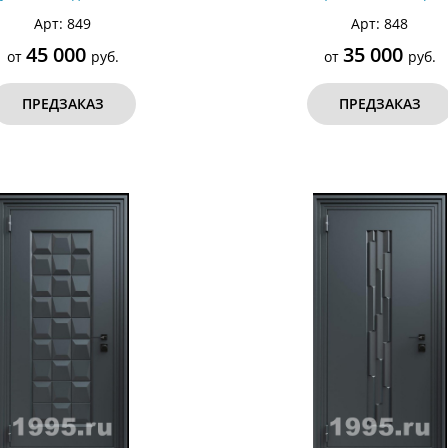
ошковым окрашиванием RAL
покрытием RAL 7021 (ти
Арт: 849
Арт: 848
7021 (тип №1)
45 000
35 000
от
руб.
от
руб.
ПРЕДЗАКАЗ
ПРЕДЗАКАЗ