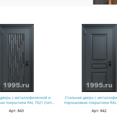
 дверь с металлофиленкой и
Стальная дверь с металлоф
м покрытием RAL 7021 (тип
порошковым покрытием RAL 
№6)
№5)
Арт: 843
Арт: 842