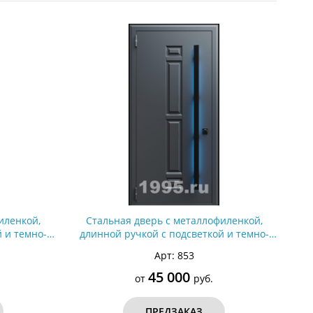
С металлофиленкой
иленкой,
Стальная дверь с металлофиленкой,
 и темно-
длинной ручкой с подсветкой и темно-
анием RAL
серым порошковым окрашиванием RAL
Арт: 853
7021 (тип №5)
45 000
от
руб.
ПРЕДЗАКАЗ