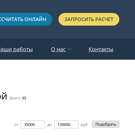
ССЧИТАТЬ ОНЛАЙН
ЗАПРОСИТЬ РАСЧЕТ
аши работы
О нас
Контакты
Новости
Красные
Отзывы
ой
Черные
Всего:
95
Зеленые
Синие
Подобрать
от
до
руб.
С выдавленным рисунком