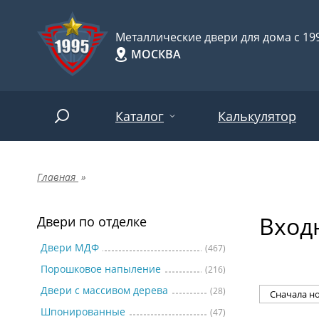
Металлические двери для дома с 199
МОСКВА
Каталог
Калькулятор
Главная
»
Двери по отделке
Две
Арт-
НАЙТИ
Вход
Пор
Двери по отделке
Двери по назначению
Две
Двери МДФ
(467)
Порошковое напыление
(216)
Шпо
Двери по особенностям
Двери с массивом дерева
(28)
Две
Шпонированные
(47)