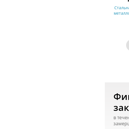
Стальн
металл
покры
Фи
зак
в тече
замер