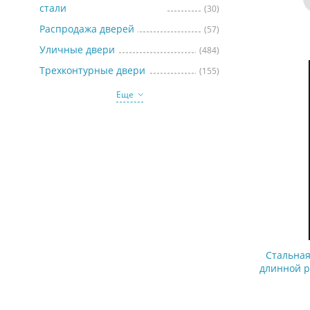
стали
(30)
Распродажа дверей
(57)
Уличные двери
(484)
Трехконтурные двери
(155)
Еще
Стальная
длинной р
серым пор