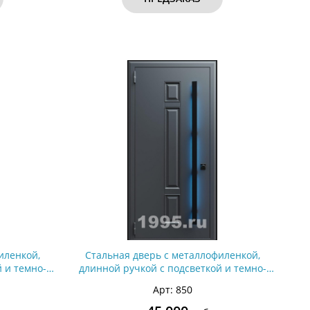
иленкой,
Стальная дверь с металлофиленкой,
 и темно-
длинной ручкой с подсветкой и темно-
анием RAL
серым порошковым окрашиванием RAL
Арт: 850
7021 (тип №2)