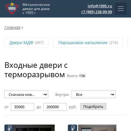
Металлические
info@1995.ru
двери для дома
+7 (985) 238-99-99
с 1995 г
Главная
»
Двери МДФ
Порошковое напыление
(467)
(216)
Входные двери с
терморазрывом
Всего:
156
Внутри:
Подобрать
от
до
руб.