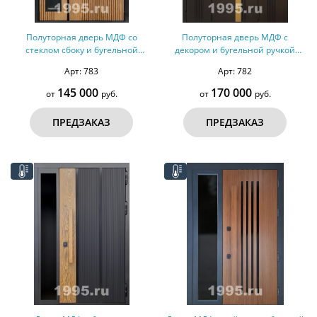
Полуторная дверь МДФ со
Полуторная дверь МДФ с
стеклом сбоку и бугельной
декором и бугельной ручкой
ручкой (терморазрыв,
(терморазрыв)
Арт: 783
Арт: 782
оцинкованная сталь)
145 000
170 000
от
руб.
от
руб.
ПРЕДЗАКАЗ
ПРЕДЗАКАЗ