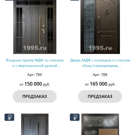
Входная группа МДФ со стеклом
Дверь МДФ с кнокером и стеклом
и с вертикальной ручкой
сбоку (терморазрыв,
(терморазрыв)
оцинкованная сталь)
Арт: 789
Арт: 788
150 000
165 000
от
руб.
от
руб.
ПРЕДЗАКАЗ
ПРЕДЗАКАЗ