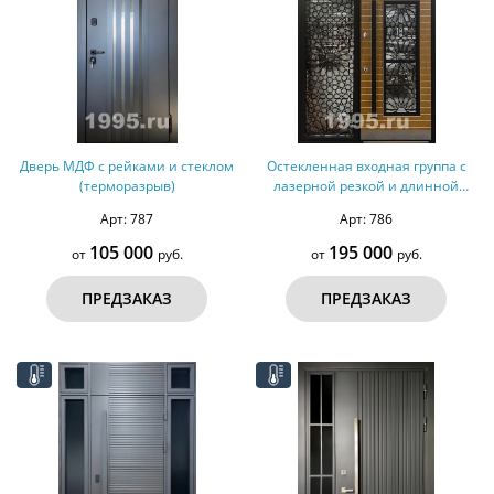
Дверь МДФ с рейками и стеклом
Остекленная входная группа с
(терморазрыв)
лазерной резкой и длинной
ручкой (терморазрыв)
Арт: 787
Арт: 786
105 000
195 000
от
руб.
от
руб.
ПРЕДЗАКАЗ
ПРЕДЗАКАЗ