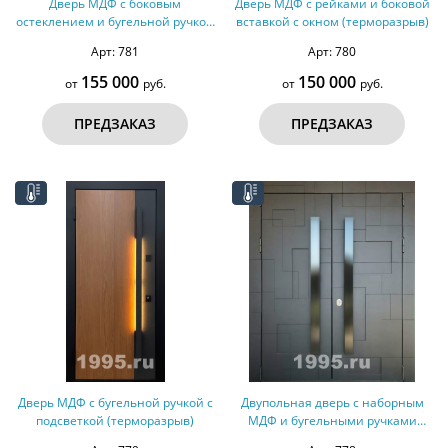
Дверь МДФ с боковым
Дверь МДФ с рейками и боковой
остеклением и бугельной ручкой
вставкой с окном (терморазрыв)
(терморазрыв)
Арт: 781
Арт: 780
155 000
150 000
от
руб.
от
руб.
ПРЕДЗАКАЗ
ПРЕДЗАКАЗ
Дверь МДФ с бугельной ручкой с
Двупольная дверь с наборным
подсветкой (терморазрыв)
МДФ и бугельными ручками
(терморазрыв)