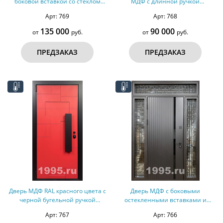
боковой вставкой со стеклом
МДФ с длинной ручкой
(терморазрыв)
(терморазрыв)
Арт: 769
Арт: 768
135 000
90 000
от
руб.
от
руб.
ПРЕДЗАКАЗ
ПРЕДЗАКАЗ
Дверь МДФ RAL красного цвета с
Дверь МДФ с боковыми
черной бугельной ручкой
остекленными вставками и
(терморазрыв, оцинкованная
лазерной резкой (терморазрыв)
Арт: 767
Арт: 766
сталь)