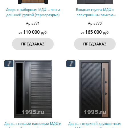
Дверь с наборным МДФ шпон и
Входная группа МДФ с
длинной ручкой (терморазрыв)
электронным замком
(терморазрыв)
Арт: 771
Арт: 770
110 000
165 000
от
руб.
от
руб.
ПРЕДЗАКАЗ
ПРЕДЗАКАЗ
Дверь с серыми панелями МДФ и
Дверь с отделкой двухцветным