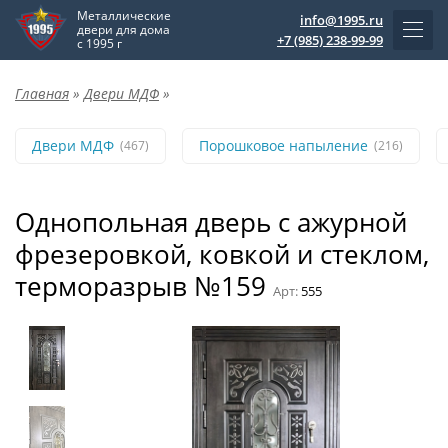
Металлические
info@1995.ru
двери для дома
+7 (985) 238-99-99
с 1995 г
Главная
»
Двери МДФ
»
Двери МДФ
Порошковое напыление
(467)
(216)
Однопольная дверь с ажурной
фрезеровкой, ковкой и стеклом,
терморазрыв №159
Арт:
555