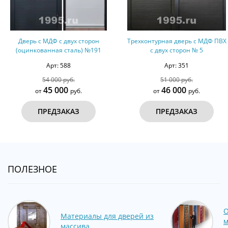
Дверь с МДФ с двух сторон
Трехконтурная дверь с МДФ ПВХ
(оцинкованная сталь) №191
с двух сторон № 5
Арт: 588
Арт: 351
54 000 руб.
51 000 руб.
45 000
46 000
от
руб.
от
руб.
ПРЕДЗАКАЗ
ПРЕДЗАКАЗ
ПОЛЕЗНОЕ
О
Материалы для дверей из
м
массива