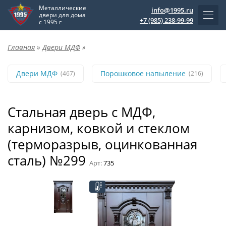
Металлические
info@1995.ru
двери для дома
+7 (985) 238-99-99
с 1995 г
Главная
»
Двери МДФ
»
Двери МДФ
Порошковое напыление
(467)
(216)
Стальная дверь с МДФ,
карнизом, ковкой и стеклом
(терморазрыв, оцинкованная
сталь) №299
Арт:
735