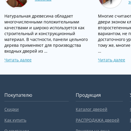
э
Натуральная древесина обладает
Многие считают
многочисленными положительными
двери эконом к
качествами и широко используется как
второстепенны
строительный и конструкционный
вариантом, не
материал. В частности, панели цельного
достаточного у
дерева применяют для производства
тому же, многие
входных дверей из …
…
Читать далее
Читать далее
Покупателю
Продукция
Скидки
Каталог дверей
Как купить
РАСПРОДАЖА дверей
О компании
Решетки на окна