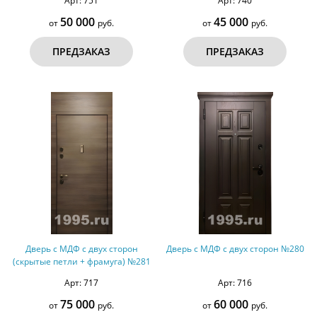
Арт: 751
Арт: 740
№80
50 000
45 000
от
руб.
от
руб.
ПРЕДЗАКАЗ
ПРЕДЗАКАЗ
Дверь с МДФ с двух сторон
Дверь с МДФ с двух сторон №280
(скрытые петли + фрамуга) №281
Арт: 717
Арт: 716
75 000
60 000
от
руб.
от
руб.