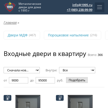
Металлические
info@1995.ru
двери для дома
+7 (985) 238-99-99
с 1995 г
Главная
»
Двери МДФ
Порошковое напыление
(467)
(216)
Входные двери в квартиру
Всего:
366
Внутри:
Подобрать
от
до
руб.