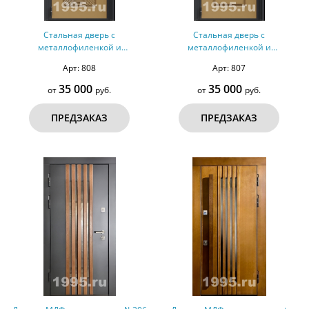
Стальная дверь с
Стальная дверь с
металлофиленкой и
металлофиленкой и
порошковым напылением RAL
порошковым напылением RAL
Арт: 808
Арт: 807
1036 (тип №2)
1036 (тип №1)
35 000
35 000
от
руб.
от
руб.
ПРЕДЗАКАЗ
ПРЕДЗАКАЗ