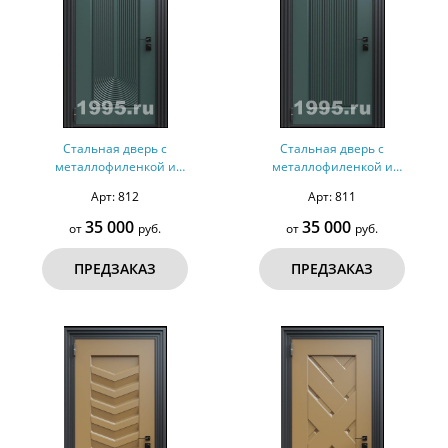
Стальная дверь с
Стальная дверь с
металлофиленкой и
металлофиленкой и
порошковым напылением RAL
порошковым напылением RAL
Арт: 812
Арт: 811
6012 (тип №2)
6012 (тип №1)
35 000
35 000
от
руб.
от
руб.
ПРЕДЗАКАЗ
ПРЕДЗАКАЗ