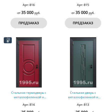
порошковым покрытием RAL
порошковым покрытием RAL
Арт: 816
Арт: 815
7011 (тип №1)
3004 (тип №2)
35 000
35 000
от
руб.
от
руб.
ПРЕДЗАКАЗ
ПРЕДЗАКАЗ
Стальная термодверь с
Стальная дверь с
металлофиленкой и
металлофиленкой и
порошковым покрытием RAL
порошковым напылением RAL
Арт: 814
Арт: 813
3004 (тип №1)
6012 (тип №3)